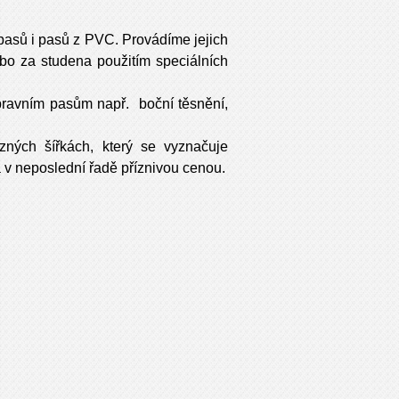
pasů i pasů z PVC. Provádíme jejich
ebo za studena použitím speciálních
dopravním pasům např. boční těsnění,
ných šířkách, který se vyznačuje
 v neposlední řadě příznivou cenou.