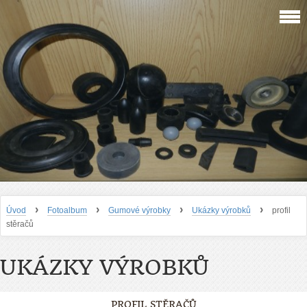
›
›
›
›
Úvod
Fotoalbum
Gumové výrobky
Ukázky výrobků
profil
stěračů
UKÁZKY VÝROBKŮ
PROFIL STĚRAČŮ