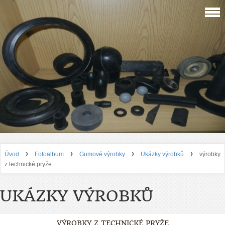
›
›
›
›
Úvod
Fotoalbum
Gumové výrobky
Ukázky výrobků
výrobky
z technické pryže
UKÁZKY VÝROBKŮ
VÝROBKY Z TECHNICKÉ PRYŽE